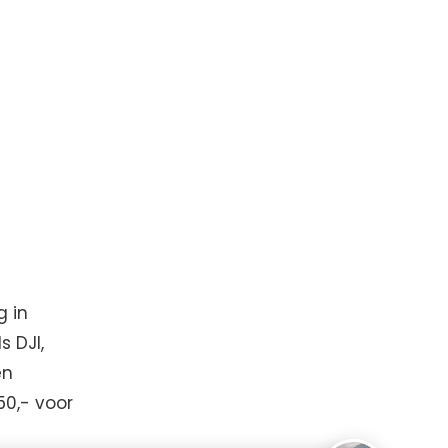
g in
 DJI,
en
0,- voor