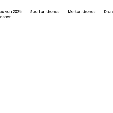
es van 2025
Soorten drones
Merken drones
Dron
ntact