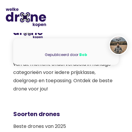
Gepubliceerd door
Bob
Op WelkeDroneKopen.nl vind je alle drones
van dit moment onderverdeeld in handige
categorieën voor iedere prijsklasse,
doelgroep en toepassing. Ontdek de beste
drone voor jou!
Soorten drones
Beste drones van 2025